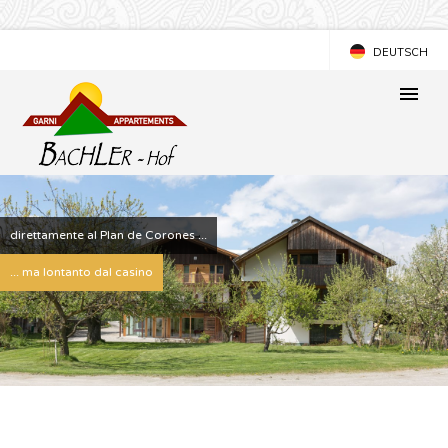
DEUTSCH
ENGLISH
direttamente al Plan de Corones ...
... ma lontanto dal casino