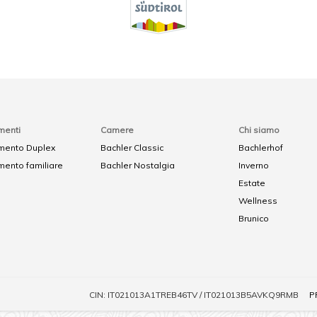
menti
Camere
Chi siamo
mento Duplex
Bachler Classic
Bachlerhof
ento familiare
Bachler Nostalgia
Inverno
Estate
Wellness
Brunico
CIN: IT021013A1TREB46TV / IT021013B5AVKQ9RMB
P