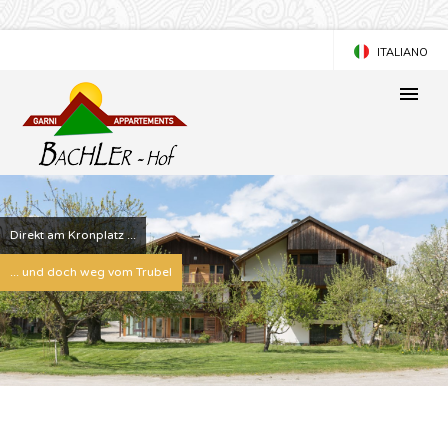
ITALIANO
ENGLISH
Direkt am Kronplatz ...
... und doch weg vom Trubel